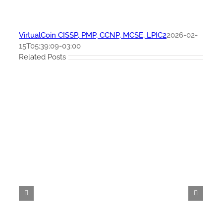
VirtualCoin CISSP, PMP, CCNP, MCSE, LPIC2
2026-02-
15T05:39:09-03:00
Related Posts