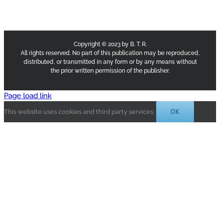
Copyright © 2023 by B. T. R.
All rights reserved. No part of this publication may be reproduced,
distributed, or transmitted in any form or by any means without
the prior written permission of the publisher.
Page load link
OK
This website uses cookies and third party services.