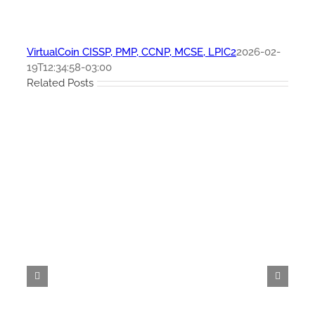
VirtualCoin CISSP, PMP, CCNP, MCSE, LPIC2
2026-02-
19T12:34:58-03:00
Related Posts