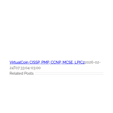
VirtualCoin CISSP, PMP, CCNP, MCSE, LPIC2
2026-02-
24T07:33:04-03:00
Related Posts