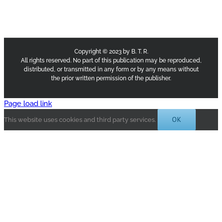
Copyright © 2023 by B. T. R.
All rights reserved. No part of this publication may be reproduced,
distributed, or transmitted in any form or by any means without
the prior written permission of the publisher.
Page load link
OK
This website uses cookies and third party services.