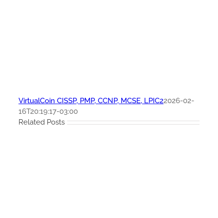
VirtualCoin CISSP, PMP, CCNP, MCSE, LPIC2
2026-02-
16T20:19:17-03:00
Related Posts