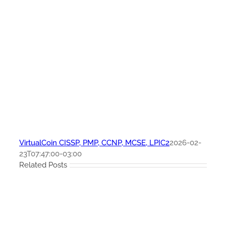
VirtualCoin CISSP, PMP, CCNP, MCSE, LPIC2
2026-02-
23T07:47:00-03:00
Related Posts