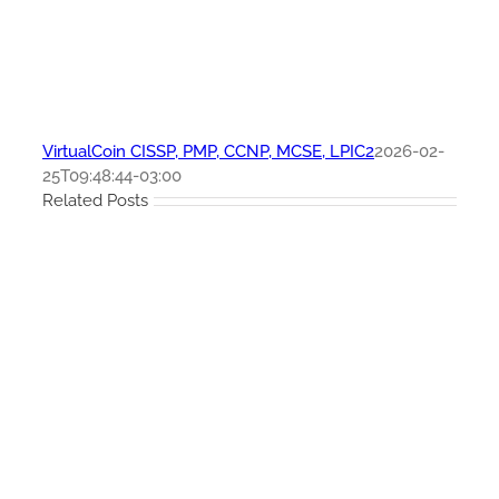
VirtualCoin CISSP, PMP, CCNP, MCSE, LPIC2
2026-02-
25T09:48:44-03:00
Related Posts