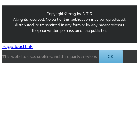
Copyright © 2023 by B. T. R.
All rights reserved. No part of this publication may be reproduced,
distributed, or transmitted in any form or by any means without
the prior written permission of the publisher.
Page load link
OK
This website uses cookies and third party services.