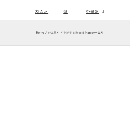
자습서
약
한국어
Home
하프록시
우분투 리눅스에 Haproxy 설치