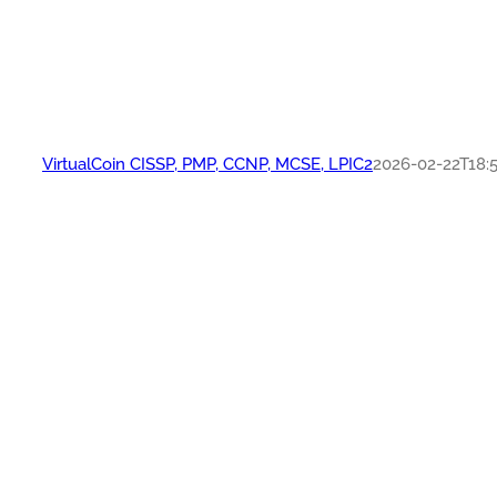
VirtualCoin CISSP, PMP, CCNP, MCSE, LPIC2
2026-02-22T18:5