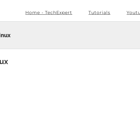
Home - TechExpert
Tutorials
Yout
inux
nux