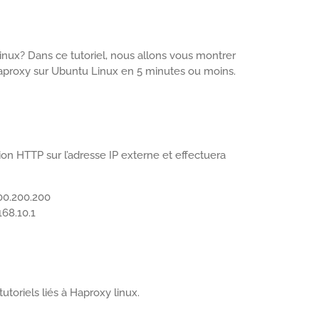
nux? Dans ce tutoriel, nous allons vous montrer
 Haproxy sur Ubuntu Linux en 5 minutes ou moins.
n HTTP sur l’adresse IP externe et effectuera
00.200.200
168.10.1
utoriels liés à Haproxy linux.