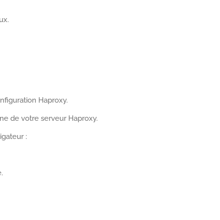
ux.
onfiguration Haproxy.
erne de votre serveur Haproxy.
igateur :
.