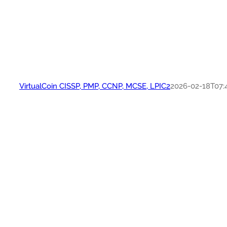
VirtualCoin CISSP, PMP, CCNP, MCSE, LPIC2
2026-02-18T07:4