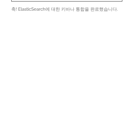
축! ElasticSearch에 대한 키바나 통합을 완료했습니다.