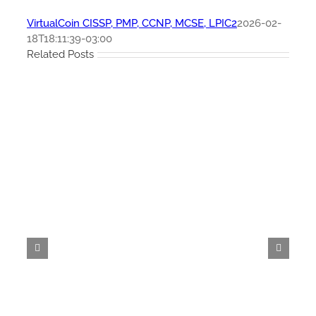
VirtualCoin CISSP, PMP, CCNP, MCSE, LPIC2
2026-02-
18T18:11:39-03:00
Related Posts