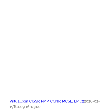
VirtualCoin CISSP, PMP, CCNP, MCSE, LPIC2
2026-02-
19T04:09:16-03:00