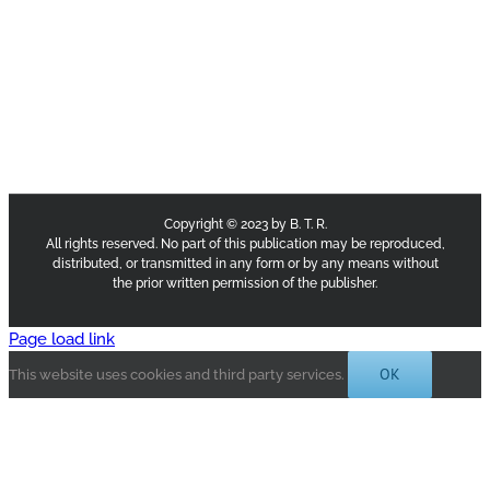
Copyright © 2023 by B. T. R.
All rights reserved. No part of this publication may be reproduced,
distributed, or transmitted in any form or by any means without
the prior written permission of the publisher.
Page load link
OK
This website uses cookies and third party services.