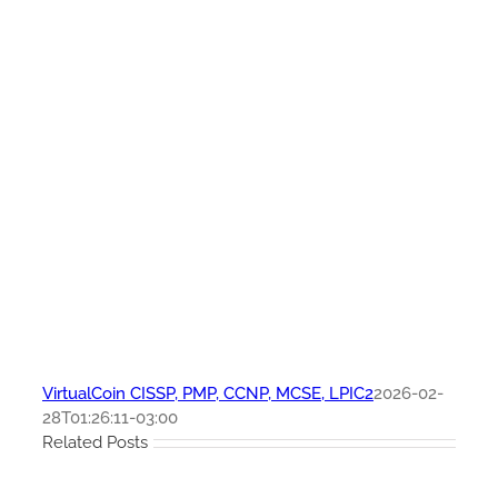
VirtualCoin CISSP, PMP, CCNP, MCSE, LPIC2
2026-02-
28T01:26:11-03:00
Related Posts