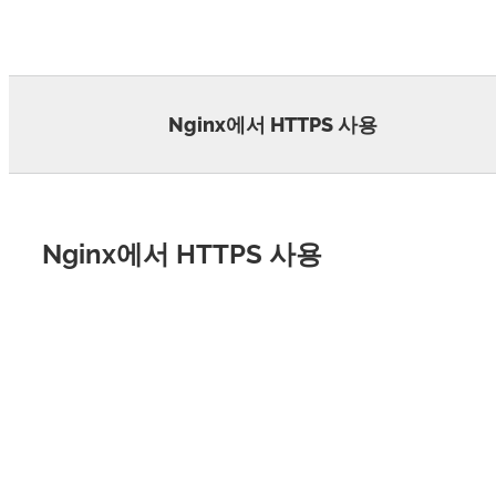
Skip
to
content
Nginx에서 HTTPS 사용
Nginx에서 HTTPS 사용