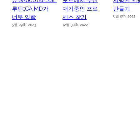
류:0A00018E:SSL
포트에서 수신
서명된 인
루틴::CA MD가
대기중인 프로
만들기
너무 약함
세스 찾기
6월 9th, 2022
5월 29th, 2023
12월 30th, 2022