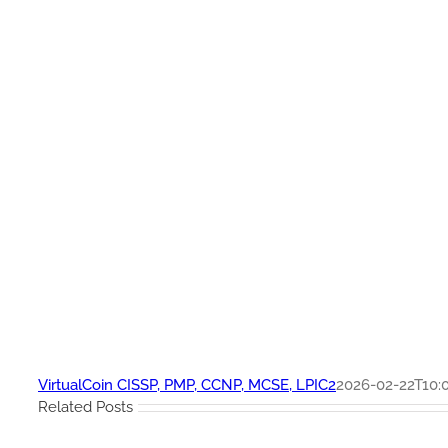
VirtualCoin CISSP, PMP, CCNP, MCSE, LPIC2
2026-02-22T10:0
Related Posts