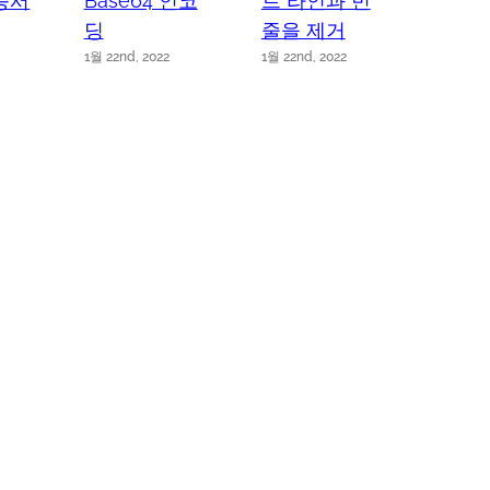
증서
Base64 인코
트 라인과 빈
에서 
딩
줄을 제거
1월 21st,
1월 22nd, 2022
1월 22nd, 2022