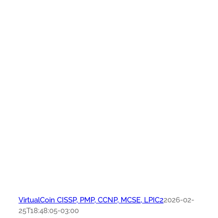
VirtualCoin CISSP, PMP, CCNP, MCSE, LPIC2
2026-02-
25T18:48:05-03:00