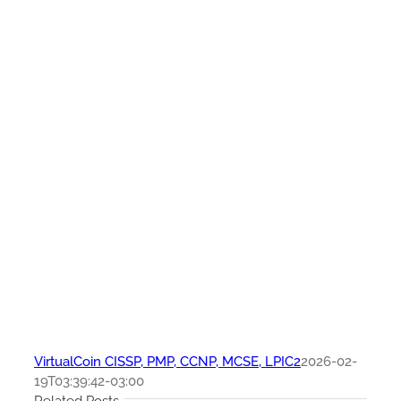
VirtualCoin CISSP, PMP, CCNP, MCSE, LPIC2
2026-02-
19T03:39:42-03:00