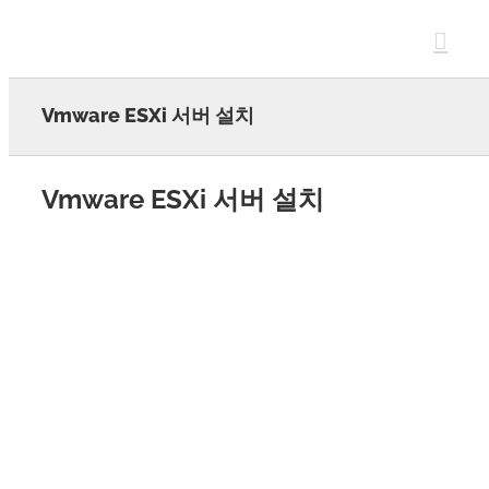
Skip
to
content
Vmware ESXi 서버 설치
Vmware ESXi 서버 설치