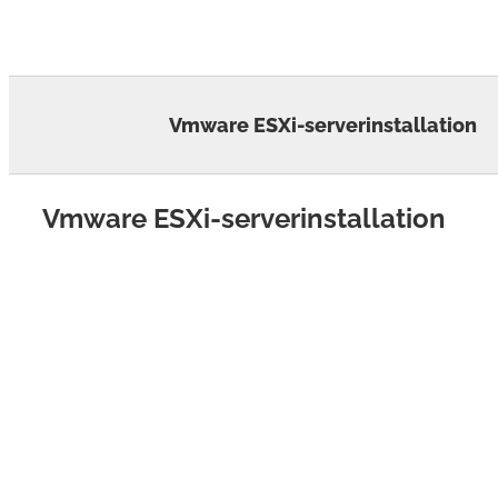
Skip
to
content
Vmware ESXi-serverinstallation
Vmware ESXi-serverinstallation