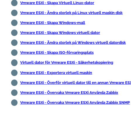
Vmware ESXi - Skapa Virtuell Linux-dator
Vmware ESXi - Ändra storlek på Linux virtuell maskin disk
Vmware ESXi - Skapa Windows-mall
Vmware ESXi - Skapa Windows virtuell dator
Vmware ESXi - Ändra storlek på Windows virtuell datordisk
Vmware ESXi - Skapa ISO-förvaringsplats
Virtuell dator för Vmware ESXi - Säkerhetskopiering
Vmware ESXi - Exportera virtuell maskin
Vmware ESXi - Överför virtuell dator till en annan Vmware ES
Vmware ESXi - Övervaka Vmware ESXi Använda Zabbix
Vmware ESXi - Övervaka Vmware ESXi Använda Zabbix SNMP