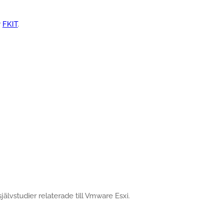
r
FKIT
.
självstudier relaterade till Vmware Esxi.