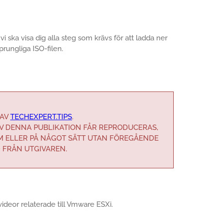
vi ska visa dig alla steg som krävs för att ladda ner
rungliga ISO-filen.
 AV
TECHEXPERT.TIPS
.
AV DENNA PUBLIKATION FÅR REPRODUCERAS,
M ELLER PÅ NÅGOT SÄTT UTAN FÖREGÅENDE
D FRÅN UTGIVAREN.
 videor relaterade till Vmware ESXi.