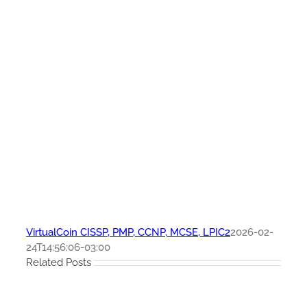
VirtualCoin CISSP, PMP, CCNP, MCSE, LPIC2
2026-02-
24T14:56:06-03:00
Related Posts