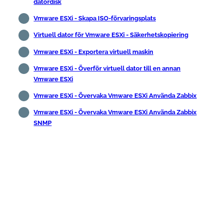
datordisk
Vmware ESXi - Skapa ISO-förvaringsplats
Virtuell dator för Vmware ESXi - Säkerhetskopiering
Vmware ESXi - Exportera virtuell maskin
Vmware ESXi - Överför virtuell dator till en annan
Vmware ESXi
Vmware ESXi - Övervaka Vmware ESXi Använda Zabbix
Vmware ESXi - Övervaka Vmware ESXi Använda Zabbix
SNMP