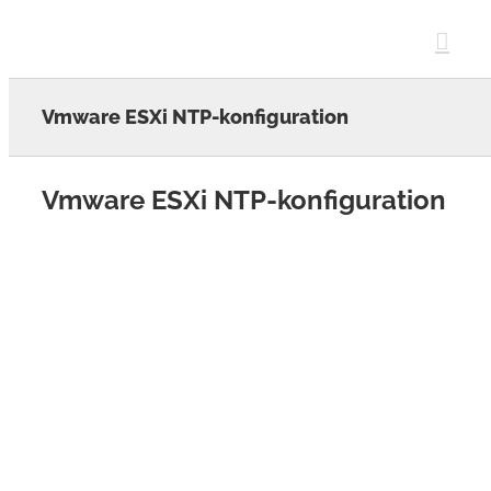
Skip
to
content
Vmware ESXi NTP-konfiguration
Vmware ESXi NTP-konfiguration