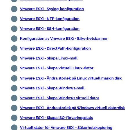
Vmware ESXi - Syslog-konfiguration
Vmware ESXi - NTP-konfiguration
Vmware ESXi - SSH-konfiguration
Konfiguration av Vmware ESXi - Säkerhetsbanner
Vmware ESXi - DirectPath-konfiguration
Vmware ESXi - Skapa Linux-mall
Vmware ESXi - Skapa Virtuell Linux-dator
Vmware ESXi - Ändra storlek på Linux virtuell maskin disk
Vmware ESXi - Skapa Windows-mall
Vmware ESXi - Skapa Windows virtuell dator
Vmware ESXi - Ändra storlek på Windows virtuell datordisk
Vmware ESXi - Skapa ISO-förvaringsplats
Virtuell dator för Vmware ESXi - Säkerhetskopiering