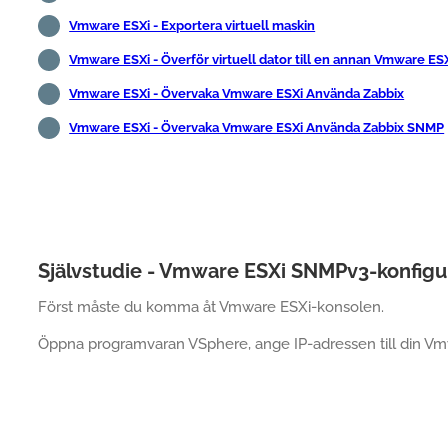
Vmware ESXi - Exportera virtuell maskin
Vmware ESXi - Överför virtuell dator till en annan Vmware ES
Vmware ESXi - Övervaka Vmware ESXi Använda Zabbix
Vmware ESXi - Övervaka Vmware ESXi Använda Zabbix SNMP
Självstudie - Vmware ESXi SNMPv3-konfigu
Först måste du komma åt Vmware ESXi-konsolen.
Öppna programvaran VSphere, ange IP-adressen till din Vmwa