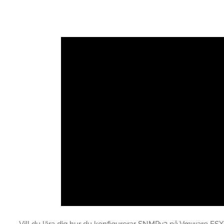
Vill du lära dig hur du konfigurerar SNMPv3 på Vmware ESXi?