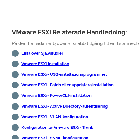
VMware ESXi Relaterade Handledning:
På den här sidan erbjuder vi snabb tillgång till en lista med 
Lista över Självstudier
Vmware ESXi-installation
Vmware ESXi - USB-installationsprogrammet
Vmware ESXi - Patch eller uppdatera installation
Vmware ESXi - PowerCLI-installation
Vmware ESXi - Active Directory-autentisering
Vmware ESXi - VLAN-konfiguration
Konfiguration av Vmware ESXi - Trunk
Vmware ESXi - SNMP-konfiguration