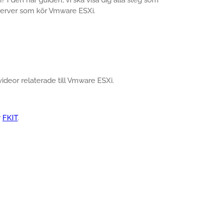
 server som kör Vmware ESXi.
 videor relaterade till Vmware ESXi.
r
FKIT
.