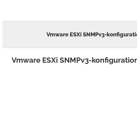
Skip
to
content
Vmware ESXi SNMPv3-konfigurati
Vmware ESXi SNMPv3-konfiguratio