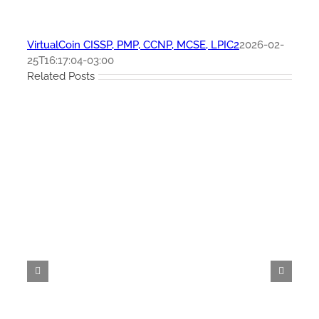
VirtualCoin CISSP, PMP, CCNP, MCSE, LPIC2
2026-02-
25T16:17:04-03:00
Related Posts