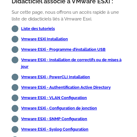
Didacticiel associé à VMware ESXi :
Sur cette page, nous offrons un accès rapide à une
liste de didacticiels liés à Vmware Esxi.
Liste des tutoriels
Vmware ESXi Installation
Vmware ESXi - Programme d’installation USB
Vmware ESXi - Installation de correctifs ou de mises à
jour
Vmware ESXi - PowerCLI Installation
Vmware ESXi - Authentification Active Directory
Vmware ESXi - VLAN Configuration
Vmware ESXi - Configuration de jonction
Vmware ESXi - SNMP Configuration
Vmware ESXi - Syslog Configuration