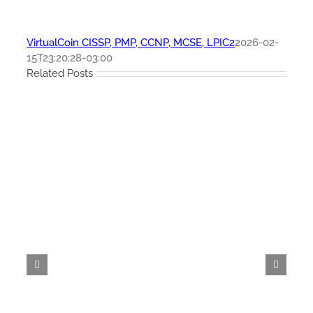
VirtualCoin CISSP, PMP, CCNP, MCSE, LPIC2
2026-02-
15T23:20:28-03:00
Related Posts