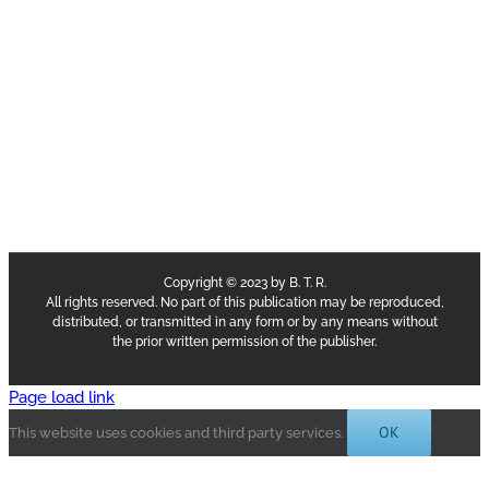
Copyright © 2023 by B. T. R.
All rights reserved. No part of this publication may be reproduced,
distributed, or transmitted in any form or by any means without
the prior written permission of the publisher.
Page load link
OK
This website uses cookies and third party services.