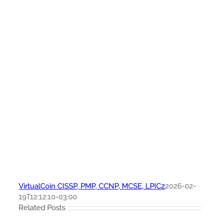
VirtualCoin CISSP, PMP, CCNP, MCSE, LPIC2
2026-02-
19T12:12:10-03:00
Related Posts