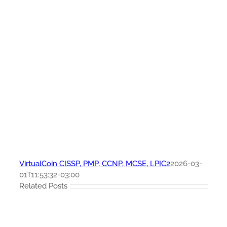
VirtualCoin CISSP, PMP, CCNP, MCSE, LPIC2
2026-03-
01T11:53:32-03:00
Related Posts