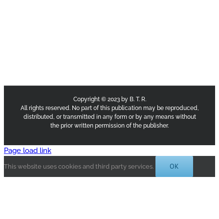
Copyright © 2023 by B. T. R.
All rights reserved. No part of this publication may be reproduced,
distributed, or transmitted in any form or by any means without
the prior written permission of the publisher.
Page load link
OK
This website uses cookies and third party services.