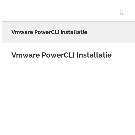
Skip
to
content
Vmware PowerCLI Installatie
Vmware PowerCLI Installatie