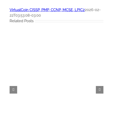
VirtualCoin CISSP, PMP, CCNP, MCSE, LPIC2
2026-02-
22T03:53:08-03:00
Related Posts