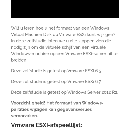
Wilt u leren hoe u het formaat van een Windows
Virtual Machine Disk op Vmware ESXi kunt wijzigen?
In deze zelfstudie laten we u alle stappen zien die
nodig zijn om de virtuele schijf van een virtuele
Windows-machine op een Vmware ESXi-server uit te
breiden.
Deze zelfstudie is getest op Vmware ESXi 6.5
Deze zelfstudie is getest op Vmware ESXi 6.7
Deze zelfstudie is getest op Windows Server 2012 R2.
Voorzichtigheid! Het formaat van Windows-
partities wijzigen kan gegevensverlies
veroorzaken.
Vmware ESXi-afspeellijst: