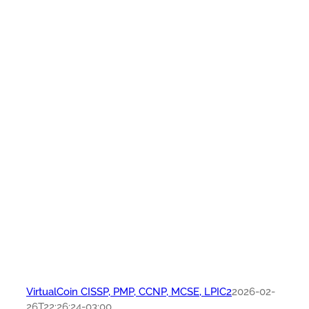
VirtualCoin CISSP, PMP, CCNP, MCSE, LPIC2
2026-02-
26T22:26:24-03:00