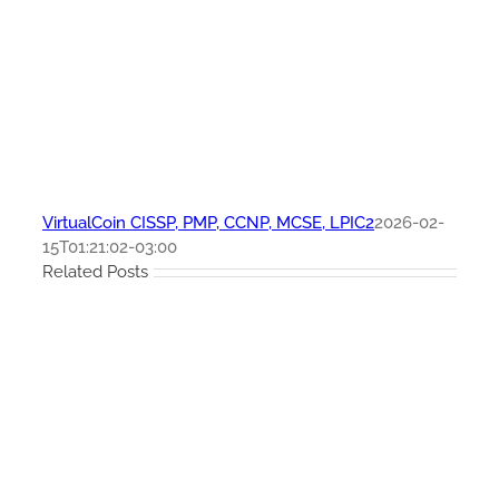
VirtualCoin CISSP, PMP, CCNP, MCSE, LPIC2
2026-02-
15T01:21:02-03:00
Related Posts