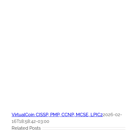
VirtualCoin CISSP, PMP, CCNP, MCSE, LPIC2
2026-02-
16T18:58:42-03:00
Related Posts