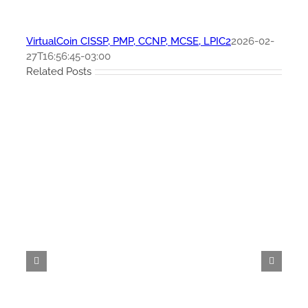
VirtualCoin CISSP, PMP, CCNP, MCSE, LPIC2
2026-02-
27T16:56:45-03:00
Related Posts