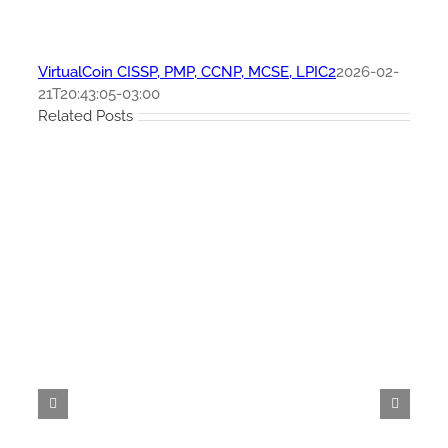
VirtualCoin CISSP, PMP, CCNP, MCSE, LPIC2
2026-02-
21T20:43:05-03:00
Related Posts