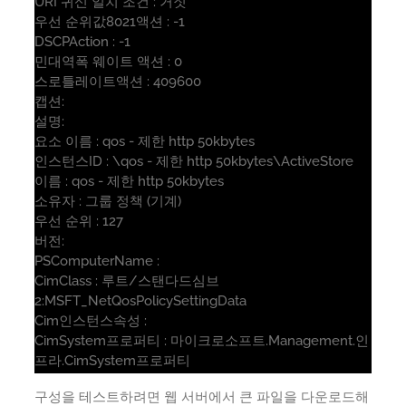
URI 귀신 일치 조건 : 거짓
우선 순위값8021액션 : -1
DSCPAction : -1
민대역폭 웨이트 액션 : 0
스로틀레이트액션 : 409600
캡션:
설명:
요소 이름 : qos - 제한 http 50kbytes
인스턴스ID : \qos - 제한 http 50kbytes\ActiveStore
이름 : qos - 제한 http 50kbytes
소유자 : 그룹 정책 (기계)
우선 순위 : 127
버전:
PSComputerName :
CimClass : 루트/스탠다드심브
2:MSFT_NetQosPolicySettingData
Cim인스턴스속성 :
CimSystem프로퍼티 : 마이크로소프트.Management.인
프라.CimSystem프로퍼티
구성을 테스트하려면 웹 서버에서 큰 파일을 다운로드해