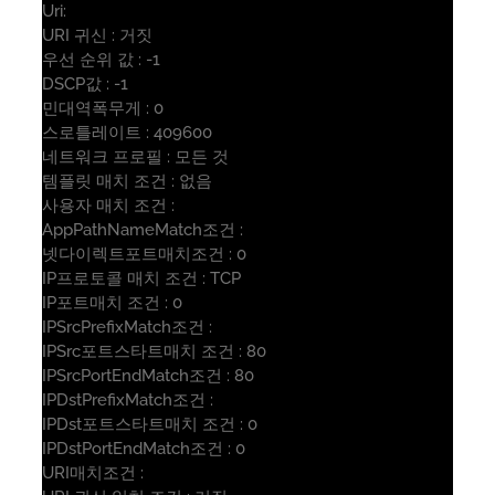
Uri:
URI 귀신 : 거짓
우선 순위 값 : -1
DSCP값 : -1
민대역폭무게 : 0
스로틀레이트 : 409600
네트워크 프로필 : 모든 것
템플릿 매치 조건 : 없음
사용자 매치 조건 :
AppPathNameMatch조건 :
넷다이렉트포트매치조건 : 0
IP프로토콜 매치 조건 : TCP
IP포트매치 조건 : 0
IPSrcPrefixMatch조건 :
IPSrc포트스타트매치 조건 : 80
IPSrcPortEndMatch조건 : 80
IPDstPrefixMatch조건 :
IPDst포트스타트매치 조건 : 0
IPDstPortEndMatch조건 : 0
URI매치조건 :