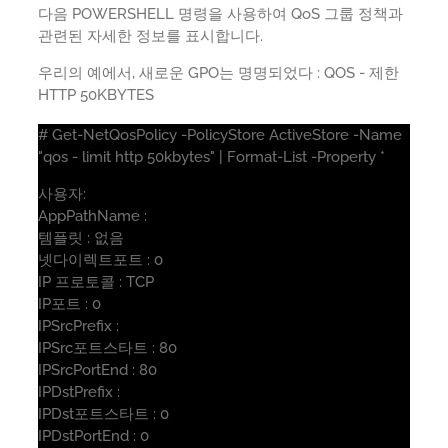
다음 POWERSHELL 명령을 사용하여 QoS 그룹 정책과
관련된 자세한 정보를 표시합니다.
우리의 예에서, 새로운 GPO는 명명되었다 : QOS - 제한
HTTP 50KBYTES
# Get-NetQosPolicy -PolicyStore ActiveStore -Name
"qos - limit http 50kbytes" | Format-List -Property *
사용자:
AppPathName :
템플릿 : 없음
넷다이렉트포트 : 0
IP 프로토콜 : TCP
IP포트 : 0
IPSrcPrefix :
IPSrc포트스타트 : 80
IPSrcPortEnd : 80
IPDstPrefix :
IPDst포트스타트 : 0
IPDstPortEnd : 0