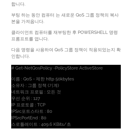
합니다.
부팅 하는 동안 컴퓨터 는 새로운 QoS 그룹 정책의 복사
본을 가져옵니다.
클라이언트 컴퓨터를 재부팅한 후 POWERSHELL 명령
프롬프트를 엽니다.
다음 명령을 사용하여 QoS 그룹 정책이 적용되었는지 확
인합니다.
# Get-NetQosPolicy -PolicyStore ActiveStore
이름 : QoS - 제한 http 50kbytes
소유자 : 그룹 정책 (기계)
네트워크 프로필 : 모든 것
우선 순위 : 127
IP 프로토콜 : TCP
IPSrc포트스타트 : 80
IPSrcPortEnd : 80
스로틀레이트 : 409.6 KBits/초