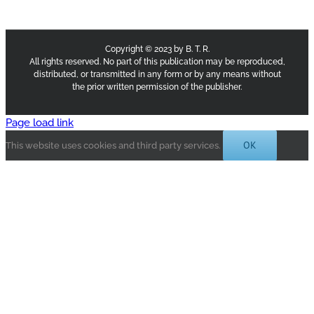
Copyright © 2023 by B. T. R.
All rights reserved. No part of this publication may be reproduced,
distributed, or transmitted in any form or by any means without
the prior written permission of the publisher.
Page load link
OK
This website uses cookies and third party services.