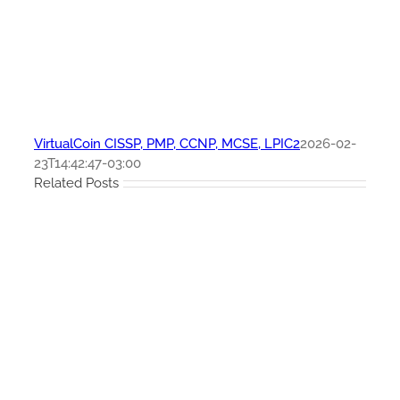
VirtualCoin CISSP, PMP, CCNP, MCSE, LPIC2
2026-02-
23T14:42:47-03:00
Related Posts