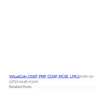
VirtualCoin CISSP, PMP, CCNP, MCSE, LPIC2
2026-02-
23T22:04:56-03:00
Related Posts