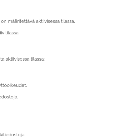
 määritettävä aktiivisessa tilassa.
vitilassa:
aktiivisessa tilassa:
yttöoikeudet.
edostoja.
itiedostoja.