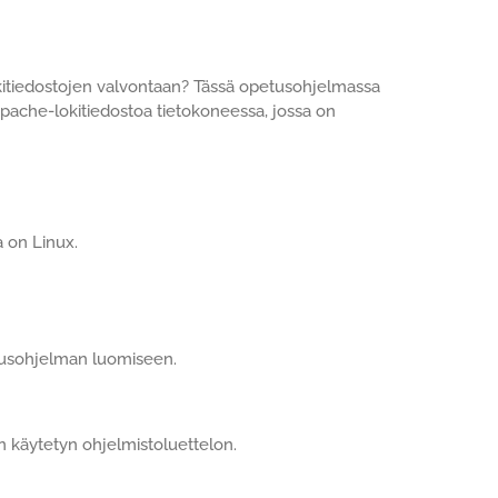
itiedostojen valvontaan? Tässä opetusohjelmassa
ache-lokitiedostoa tietokoneessa, jossa on
 on Linux.
petusohjelman luomiseen.
 käytetyn ohjelmistoluettelon.