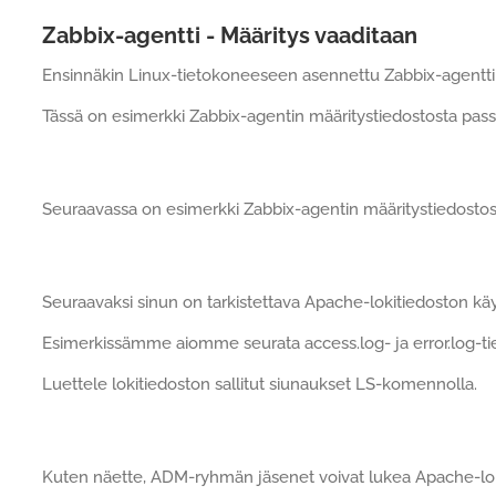
Zabbix-agentti - Määritys vaaditaan
Ensinnäkin Linux-tietokoneeseen asennettu Zabbix-agentti on
Tässä on esimerkki Zabbix-agentin määritystiedostosta passii
Seuraavassa on esimerkki Zabbix-agentin määritystiedostosta 
Seuraavaksi sinun on tarkistettava Apache-lokitiedoston kä
Esimerkissämme aiomme seurata access.log- ja error.log-ti
Luettele lokitiedoston sallitut siunaukset LS-komennolla.
Kuten näette, ADM-ryhmän jäsenet voivat lukea Apache-lok