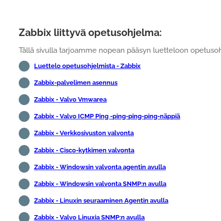
Zabbix liittyvä opetusohjelma:
Tällä sivulla tarjoamme nopean pääsyn luetteloon opetusohje
Luettelo opetusohjelmista - Zabbix
Zabbix-palvelimen asennus
Zabbix - Valvo Vmwarea
Zabbix - Valvo ICMP Ping -ping-ping-ping-näppiä
Zabbix - Verkkosivuston valvonta
Zabbix - Cisco-kytkimen valvonta
Zabbix - Windowsin valvonta agentin avulla
Zabbix - Windowsin valvonta SNMP:n avulla
Zabbix - Linuxin seuraaminen Agentin avulla
Zabbix - Valvo Linuxia SNMP:n avulla