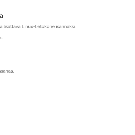
ja
 lisättävä Linux-tietokone isännäksi.
x.
asanaa.