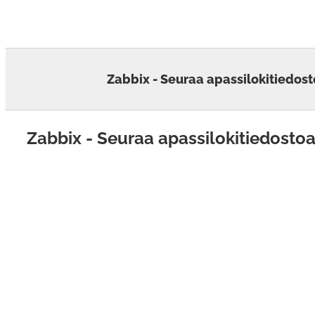
Skip
to
content
Zabbix - Seuraa apassilokitiedost
Zabbix - Seuraa apassilokitiedostoa