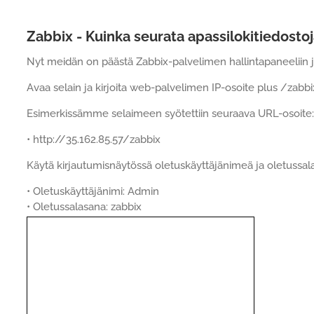
Zabbix - Kuinka seurata apassilokitiedosto
Nyt meidän on päästä Zabbix-palvelimen hallintapaneeliin ja
Avaa selain ja kirjoita web-palvelimen IP-osoite plus /zabbi
Esimerkissämme selaimeen syötettiin seuraava URL-osoite:
• http://35.162.85.57/zabbix
Käytä kirjautumisnäytössä oletuskäyttäjänimeä ja oletussal
• Oletuskäyttäjänimi: Admin
• Oletussalasana: zabbix