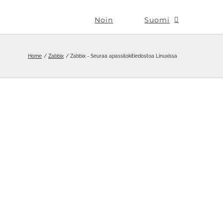
Noin
Suomi
Home
Zabbix
Zabbix - Seuraa apassilokitiedostoa Linuxissa