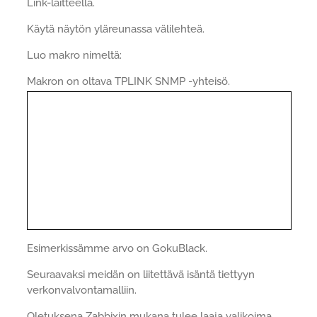
Link-laitteella.
Käytä näytön yläreunassa välilehteä.
Luo makro nimeltä:
Makron on oltava TPLINK SNMP -yhteisö.
Esimerkissämme arvo on GokuBlack.
Seuraavaksi meidän on liitettävä isäntä tiettyyn
verkonvalvontamalliin.
Oletuksena Zabbixin mukana tulee laaja valikoima