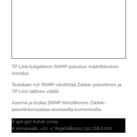
TP-Link-tukipisteen SNMP-palvelun määrittäminen
onnistui.
Testataan nyt SNMP-viestintää Zabbix-palvelimen ja
TP-Link-laitteen välillä.
Asenna ja testaa SNMP-tietoliikenne Zabbix-
palvelinkonsolissa seuraavilla komennoilla.
# apt-get install snmp
# snmpwalk -v2c -c VegetaRocks 192.168.0.200