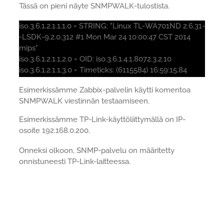
Tässä on pieni näyte SNMPWALK-tulostista.
iso.3.6.1.2.1.1.1.0 = STRING: "Linux TL-WA701ND 2.6.31-
-LSDK-9.2.0.312 #1 Mon Mar 24 10:00:47 CST 2014
mips"
iso.3.6.1.2.1.1.2.0 = OID: iso.3.6.1.4.1.8072.3.2.10
iso.3.6.1.2.1.1.3.0 = Timeticks: (6115584) 16:59:15.84
Esimerkissämme Zabbix-palvelin käytti komentoa
SNMPWALK viestinnän testaamiseen.
Esimerkissämme TP-Link-käyttöliittymällä on IP-
osoite 192.168.0.200.
Onneksi olkoon, SNMP-palvelu on määritetty
onnistuneesti TP-Link-laitteessa.