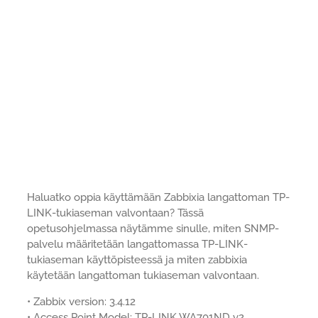
Haluatko oppia käyttämään Zabbixia langattoman TP-
LINK-tukiaseman valvontaan? Tässä
opetusohjelmassa näytämme sinulle, miten SNMP-
palvelu määritetään langattomassa TP-LINK-
tukiaseman käyttöpisteessä ja miten zabbixia
käytetään langattoman tukiaseman valvontaan.
• Zabbix version: 3.4.12
• Access Point Model: TP-LINK WA701ND v2