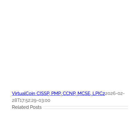
VirtualCoin CISSP, PMP, CCNP, MCSE, LPIC2
2026-02-
28T17:52:29-03:00
Related Posts