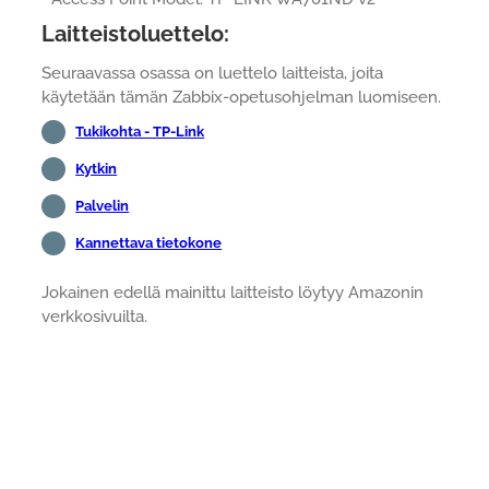
Laitteistoluettelo:
Seuraavassa osassa on luettelo laitteista, joita
käytetään tämän Zabbix-opetusohjelman luomiseen.
Tukikohta - TP-Link
Kytkin
Palvelin
Kannettava tietokone
Jokainen edellä mainittu laitteisto löytyy Amazonin
verkkosivuilta.