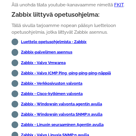
Älä unohda tilata youtube-kanavaamme nimeltä
FKIT
.
Zabbix liittyvä opetusohjelma:
Tällä sivulla tarjoamme nopean pääsyn luetteloon
opetusohjelmia, jotka liittyvät Zabbix asennus.
Luettelo opetusohjelmista - Zabbix
Zabbix-palvelimen asennus
Zabbix - Valvo Vmwarea
Zabbix - Valvo ICMP Ping -ping-ping-ping-näppiä
Zabbix - Verkkosivuston valvonta
Zabbix - Cisco-kytkimen valvonta
Zabbix - Windowsin valvonta agentin avulla
Zabbix - Windowsin valvonta SNMP:n avulla
Zabbix - Linuxin seuraaminen Agentin avulla
Zabbix - Valvo Linuxia SNMP:n avulla