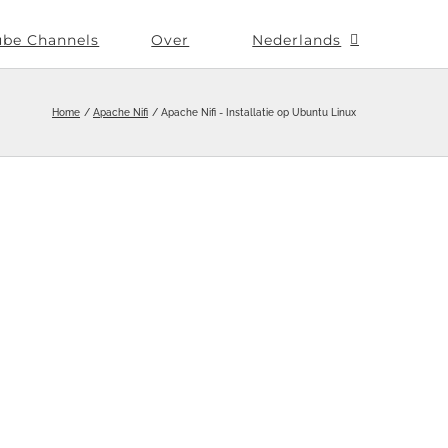
ube Channels
Over
Nederlands
Home
Apache Nifi
Apache Nifi - Installatie op Ubuntu Linux