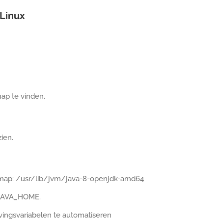
 Linux
ap te vinden.
ien.
de map: /usr/lib/jvm/java-8-openjdk-amd64
 JAVA_HOME.
ingsvariabelen te automatiseren