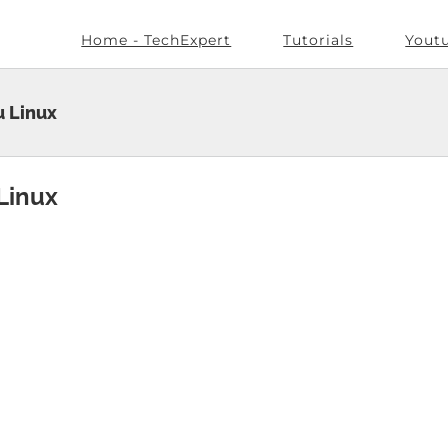
Home - TechExpert
Tutorials
Yout
u Linux
 Linux