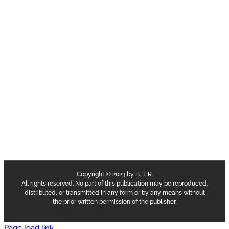
Copyright © 2023 by B. T. R.
All rights reserved. No part of this publication may be reproduced,
distributed, or transmitted in any form or by any means without
the prior written permission of the publisher.
Page load link