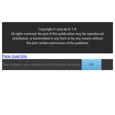
Copyright © 2023 by B. T. R.
All rights reserved. No part of this publication may be reproduced,
distributed, or transmitted in any form or by any means without
the prior written permission of the publisher.
Page load link
OK
This website uses cookies and third party services.