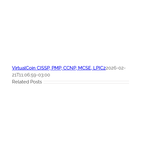
VirtualCoin CISSP, PMP, CCNP, MCSE, LPIC2
2026-02-
21T11:06:59-03:00
Related Posts