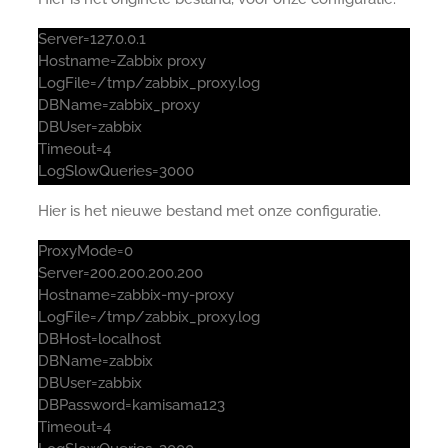
Server=127.0.0.1
Hostname=Zabbix proxy
LogFile=/tmp/zabbix_proxy.log
DBName=zabbix_proxy
DBUser=zabbix
Timeout=4
LogSlowQueries=3000
Hier is het nieuwe bestand met onze configuratie.
ProxyMode=0
Server=200.200.200.200
Hostname=zabbix-my-proxy
LogFile=/tmp/zabbix_proxy.log
DBHost=localhost
DBName=zabbix
DBUser=zabbix
DBPassword=kamisama123
Timeout=4