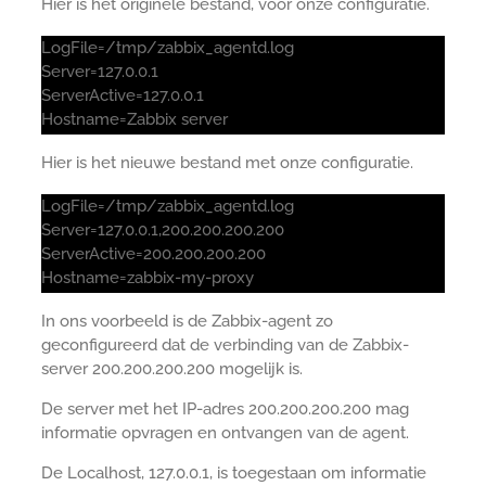
Hier is het originele bestand, vóór onze configuratie.
LogFile=/tmp/zabbix_agentd.log
Server=127.0.0.1
ServerActive=127.0.0.1
Hostname=Zabbix server
Hier is het nieuwe bestand met onze configuratie.
LogFile=/tmp/zabbix_agentd.log
Server=127.0.0.1,200.200.200.200
ServerActive=200.200.200.200
Hostname=zabbix-my-proxy
In ons voorbeeld is de Zabbix-agent zo
geconfigureerd dat de verbinding van de Zabbix-
server 200.200.200.200 mogelijk is.
De server met het IP-adres 200.200.200.200 mag
informatie opvragen en ontvangen van de agent.
De Localhost, 127.0.0.1, is toegestaan om informatie