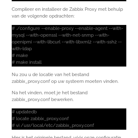
Compileer en installeer de Zabbix Proxy met behulp
van de volgende opdrachten:
# ./configure --enable-proxy --enable-agent --with-
mysql --with-openssl --with-net-snmp --with-
openipmi --with-libcurl --with-libxml2 --with-ssh2 --
with-ldap
# make
# make install
Nu zou u de locatie van het bestand
zabbix_proxy.conf op uw systeem moeten vinden.
Na het vinden, moet je het bestand
zabbix_proxy.conf bewerken.
# updatedb
# locate zabbix_proxy.conf
# vi /usr/local/etc/zabbix_proxy.conf
Hier is het originele bestand, vóór onze configuratie.