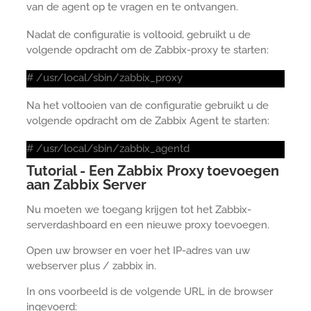
van de agent op te vragen en te ontvangen.
Nadat de configuratie is voltooid, gebruikt u de
volgende opdracht om de Zabbix-proxy te starten:
# /usr/local/sbin/zabbix_proxy
Na het voltooien van de configuratie gebruikt u de
volgende opdracht om de Zabbix Agent te starten:
# /usr/local/sbin/zabbix_agentd
Tutorial - Een Zabbix Proxy toevoegen
aan Zabbix Server
Nu moeten we toegang krijgen tot het Zabbix-
serverdashboard en een nieuwe proxy toevoegen.
Open uw browser en voer het IP-adres van uw
webserver plus / zabbix in.
In ons voorbeeld is de volgende URL in de browser
ingevoerd: