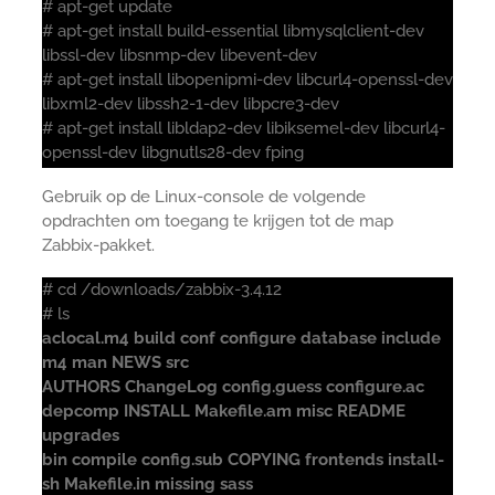
# apt-get update
# apt-get install build-essential libmysqlclient-dev
libssl-dev libsnmp-dev libevent-dev
# apt-get install libopenipmi-dev libcurl4-openssl-dev
libxml2-dev libssh2-1-dev libpcre3-dev
# apt-get install libldap2-dev libiksemel-dev libcurl4-
openssl-dev libgnutls28-dev fping
Gebruik op de Linux-console de volgende
opdrachten om toegang te krijgen tot de map
Zabbix-pakket.
# cd /downloads/zabbix-3.4.12
# ls
aclocal.m4 build conf configure database include
m4 man NEWS src
AUTHORS ChangeLog config.guess configure.ac
depcomp INSTALL Makefile.am misc README
upgrades
bin compile config.sub COPYING frontends install-
sh Makefile.in missing sass