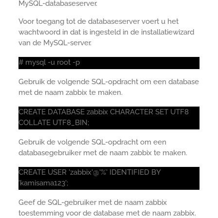
MySQL-databaseserver.
Voor toegang tot de databaseserver voert u het
wachtwoord in dat is ingesteld in de installatiewizard
van de MySQL-server.
# mysql -u root -p
Gebruik de volgende SQL-opdracht om een database
met de naam zabbix te maken.
CREATE DATABASE zabbix CHARACTER SET UTF8
COLLATE UTF8_BIN;
Gebruik de volgende SQL-opdracht om een
databasegebruiker met de naam zabbix te maken.
CREATE USER 'zabbix'@'%' IDENTIFIED BY
'kamisama123';
Geef de SQL-gebruiker met de naam zabbix
toestemming voor de database met de naam zabbix.