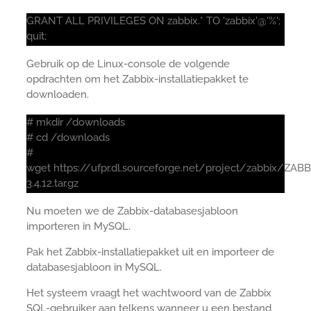
GRANT ALL PRIVILEGES ON zabbix.* TO 'zabbix'@'%';
quit;
Gebruik op de Linux-console de volgende
opdrachten om het Zabbix-installatiepakket te
downloaden.
# mkdir /downloads
# cd /downloads
#
wget https://ufpr.dl.sourceforge.net/project/zabbix/ZAB
3.4.12.tar.gz
Nu moeten we de Zabbix-databasesjabloon
importeren in MySQL.
Pak het Zabbix-installatiepakket uit en importeer de
databasesjabloon in MySQL.
Het systeem vraagt het wachtwoord van de Zabbix
SQL-gebruiker aan telkens wanneer u een bestand