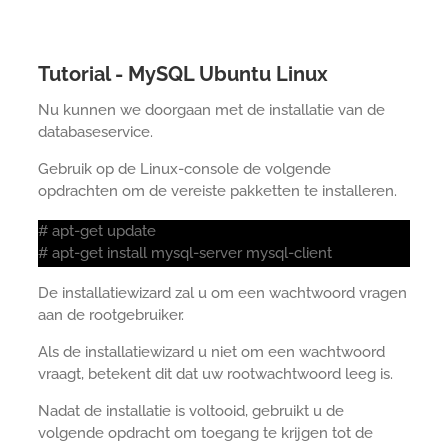
Tutorial - MySQL Ubuntu Linux
Nu kunnen we doorgaan met de installatie van de
databaseservice.
Gebruik op de Linux-console de volgende
opdrachten om de vereiste pakketten te installeren.
# apt-get update
# apt-get install mysql-server mysql-client
De installatiewizard zal u om een wachtwoord vragen
aan de rootgebruiker.
Als de installatiewizard u niet om een wachtwoord
vraagt, betekent dit dat uw rootwachtwoord leeg is.
Nadat de installatie is voltooid, gebruikt u de
volgende opdracht om toegang te krijgen tot de