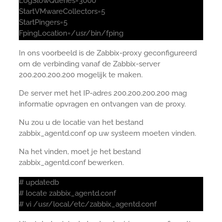
LogSlowQueries=3000
StartVMwareCollectors=5
StartPingers=5
FpingLocation=/usr/bin/fping
In ons voorbeeld is de Zabbix-proxy geconfigureerd
om de verbinding vanaf de Zabbix-server
200.200.200.200 mogelijk te maken.
De server met het IP-adres 200.200.200.200 mag
informatie opvragen en ontvangen van de proxy.
Nu zou u de locatie van het bestand
zabbix_agentd.conf op uw systeem moeten vinden.
Na het vinden, moet je het bestand
zabbix_agentd.conf bewerken.
# updatedb
# locate zabbix_agentd.conf
# vi /usr/local/etc/zabbix_agentd.conf