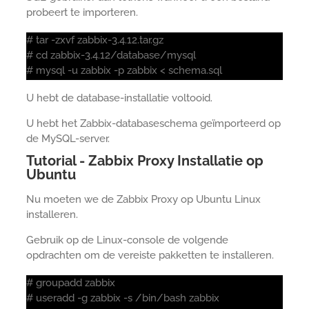
probeert te importeren.
# tar -zxvf zabbix-3.4.12.tar.gz
# cd zabbix-3.4.12/database/mysql
# mysql -u zabbix -p zabbix < schema.sql
U hebt de database-installatie voltooid.
U hebt het Zabbix-databaseschema geïmporteerd op
de MySQL-server.
Tutorial - Zabbix Proxy Installatie op
Ubuntu
Nu moeten we de Zabbix Proxy op Ubuntu Linux
installeren.
Gebruik op de Linux-console de volgende
opdrachten om de vereiste pakketten te installeren.
# groupadd zabbix
# useradd -g zabbix -s /bin/bash zabbix