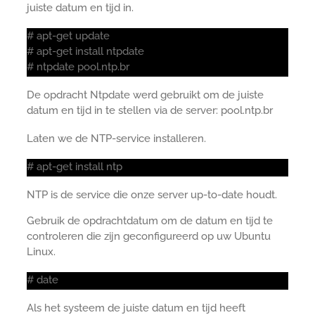
juiste datum en tijd in.
# apt-get update
# apt-get install ntpdate
# ntpdate pool.ntp.br
De opdracht Ntpdate werd gebruikt om de juiste
datum en tijd in te stellen via de server: pool.ntp.br
Laten we de NTP-service installeren.
# apt-get install ntp
NTP is de service die onze server up-to-date houdt.
Gebruik de opdrachtdatum om de datum en tijd te
controleren die zijn geconfigureerd op uw Ubuntu
Linux.
# date
Als het systeem de juiste datum en tijd heeft