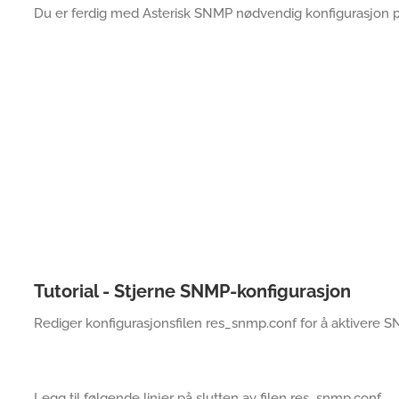
Du er ferdig med Asterisk SNMP nødvendig konfigurasjon p
Tutorial - Stjerne SNMP-konfigurasjon
Rediger konfigurasjonsfilen res_snmp.conf for å aktivere 
Legg til følgende linjer på slutten av filen res_snmp.conf.