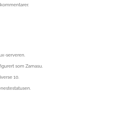
n kommentarer.
nux-serveren.
figurert som Zamasu.
iverse 10.
enestestatusen.