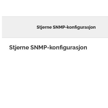
Skip
to
content
Stjerne SNMP-konfigurasjon
Stjerne SNMP-konfigurasjon