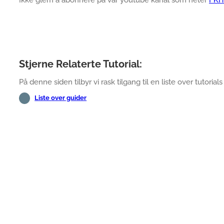
Ikke glem å abonnere på vår youtube kanal som heter
FKI
Stjerne Relaterte Tutorial:
På denne siden tilbyr vi rask tilgang til en liste over tutorials 
Liste over guider