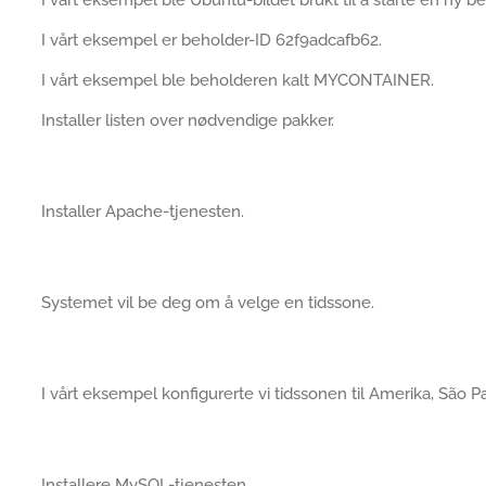
I vårt eksempel ble Ubuntu-bildet brukt til å starte en ny be
I vårt eksempel er beholder-ID 62f9adcafb62.
I vårt eksempel ble beholderen kalt MYCONTAINER.
Installer listen over nødvendige pakker.
Installer Apache-tjenesten.
Systemet vil be deg om å velge en tidssone.
I vårt eksempel konfigurerte vi tidssonen til Amerika, São P
Installere MySQL-tjenesten.