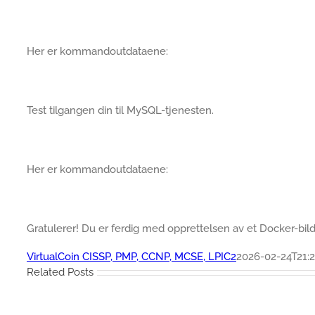
Her er kommandoutdataene:
Test tilgangen din til MySQL-tjenesten.
Her er kommandoutdataene:
Gratulerer! Du er ferdig med opprettelsen av et Docker-bilde
VirtualCoin CISSP, PMP, CCNP, MCSE, LPIC2
2026-02-24T21:2
Related Posts