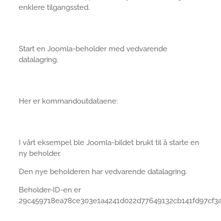
enklere tilgangssted.
Start en Joomla-beholder med vedvarende
datalagring.
Her er kommandoutdataene:
I vårt eksempel ble Joomla-bildet brukt til å starte en
ny beholder.
Den nye beholderen har vedvarende datalagring.
Beholder-ID-en er
29c459718ea78ce303e1a4241d022d77649132cb141fd97cf3a