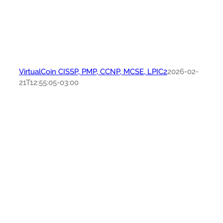
VirtualCoin CISSP, PMP, CCNP, MCSE, LPIC2
2026-02-
21T12:55:05-03:00