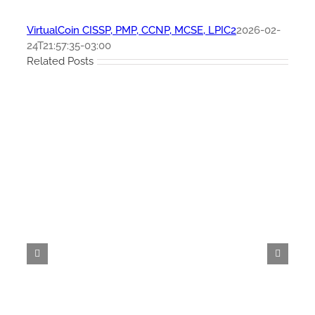
VirtualCoin CISSP, PMP, CCNP, MCSE, LPIC2
2026-02-
24T21:57:35-03:00
Related Posts