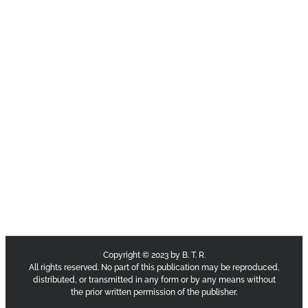
Copyright © 2023 by B. T. R.
All rights reserved. No part of this publication may be reproduced,
distributed, or transmitted in any form or by any means without
the prior written permission of the publisher.