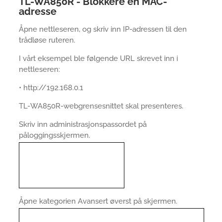
TL-WA850R - Blokkere en MAC-
adresse
Åpne nettleseren, og skriv inn IP-adressen til den
trådløse ruteren.
I vårt eksempel ble følgende URL skrevet inn i
nettleseren:
• http://192.168.0.1
TL-WA850R-webgrensesnittet skal presenteres.
Skriv inn administrasjonspassordet på
påloggingsskjermen.
Åpne kategorien Avansert øverst på skjermen.