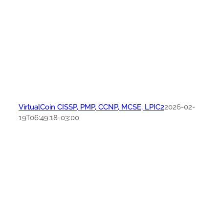
VirtualCoin CISSP, PMP, CCNP, MCSE, LPIC2
2026-02-
19T06:49:18-03:00