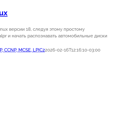
ux
inux версии 18, следуя этому простому
lpr и начать распознавать автомобильные диски
MP, CCNP, MCSE, LPIC2
2026-02-16T12:16:10-03:00