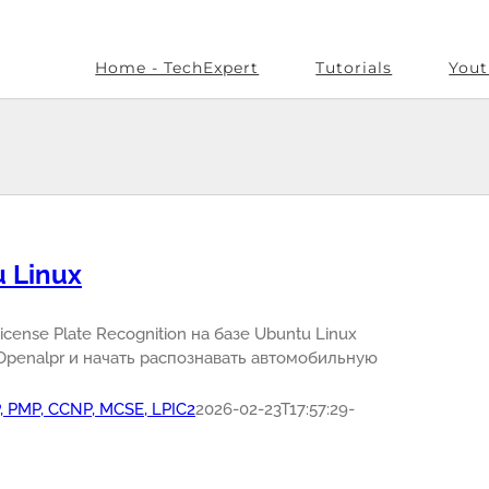
Home - TechExpert
Tutorials
Yout
 Linux
cense Plate Recognition на базе Ubuntu Linux
Openalpr и начать распознавать автомобильную
P, PMP, CCNP, MCSE, LPIC2
2026-02-23T17:57:29-