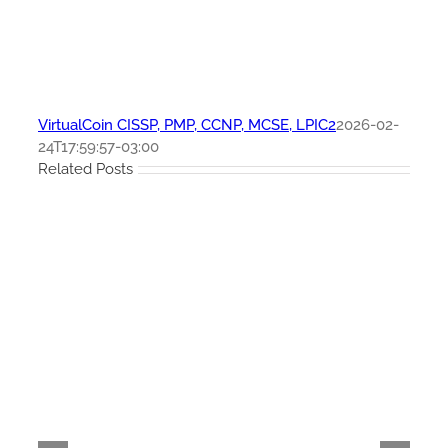
VirtualCoin CISSP, PMP, CCNP, MCSE, LPIC2
2026-02-
24T17:59:57-03:00
Related Posts