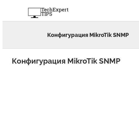
Skip
to
content
Конфигурация MikroTik SNMP
Конфигурация MikroTik SNMP