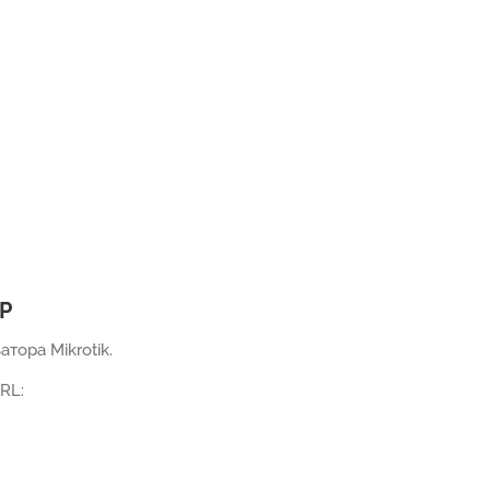
MP
тора Mikrotik.
RL: