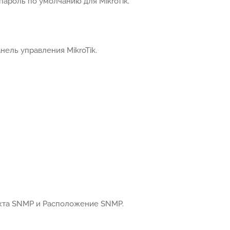
ароль по умолчанию для MikroTik.
ель управления MikroTik.
акта SNMP и Расположение SNMP.