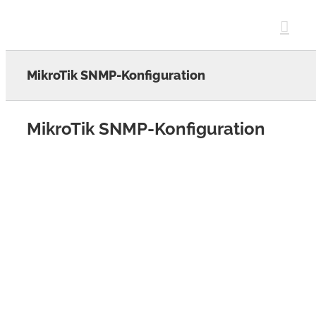
Skip
to
content
MikroTik SNMP-Konfiguration
MikroTik SNMP-Konfiguration