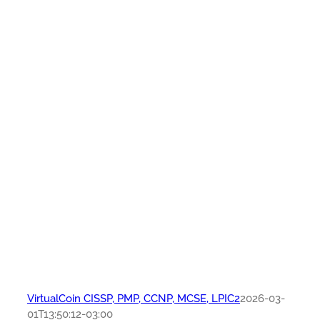
VirtualCoin CISSP, PMP, CCNP, MCSE, LPIC2
2026-03-
01T13:50:12-03:00