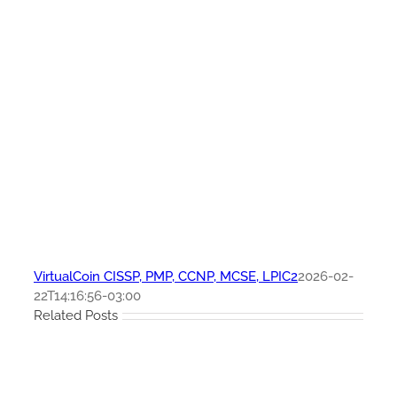
VirtualCoin CISSP, PMP, CCNP, MCSE, LPIC2
2026-02-
22T14:16:56-03:00
Related Posts