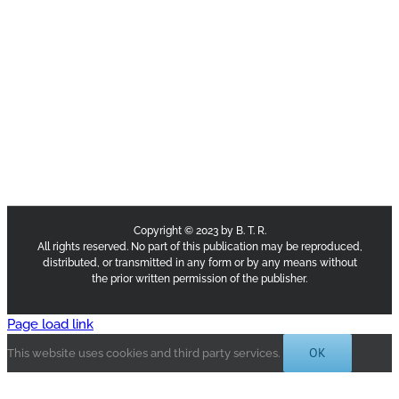
Copyright © 2023 by B. T. R.
All rights reserved. No part of this publication may be reproduced,
distributed, or transmitted in any form or by any means without
the prior written permission of the publisher.
Page load link
OK
This website uses cookies and third party services.