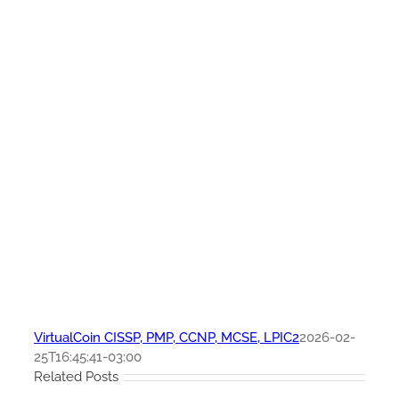
VirtualCoin CISSP, PMP, CCNP, MCSE, LPIC2
2026-02-
25T16:45:41-03:00
Related Posts