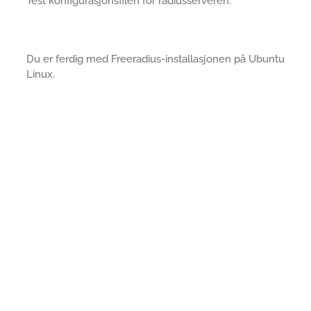
Test konfigurasjonsfilen for radiusserveren.
Du er ferdig med Freeradius-installasjonen på Ubuntu
Linux.