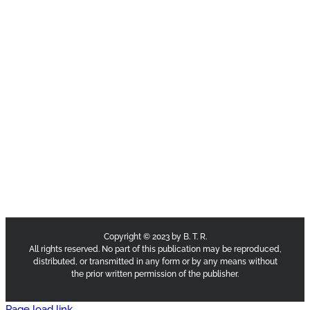
Copyright © 2023 by B. T. R.
All rights reserved. No part of this publication may be reproduced,
distributed, or transmitted in any form or by any means without
the prior written permission of the publisher.
Page load link