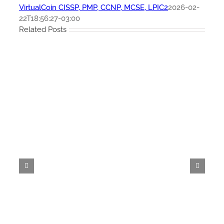
VirtualCoin CISSP, PMP, CCNP, MCSE, LPIC2
2026-02-
22T18:56:27-03:00
Related Posts